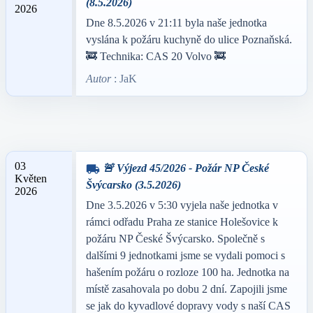
(8.5.2026)
2026
Dne 8.5.2026 v 21:11 byla naše jednotka
vyslána k požáru kuchyně do ulice Poznaňská.
🚒 Technika: CAS 20 Volvo 🚒
Autor
: JaK
03
🚨 Výjezd 45/2026 - Požár NP České
local_shipping
Květen
Švýcarsko (3.5.2026)
2026
Dne 3.5.2026 v 5:30 vyjela naše jednotka v
rámci odřadu Praha ze stanice Holešovice k
požáru NP České Švýcarsko. Společně s
dalšími 9 jednotkami jsme se vydali pomoci s
hašením požáru o rozloze 100 ha. Jednotka na
místě zasahovala po dobu 2 dní. Zapojili jsme
se jak do kyvadlové dopravy vody s naší CAS