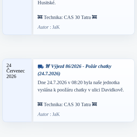
Husitské.
🚒 Technika: CAS 30 Tatra 🚒
Autor
: JaK
24
🚨 Výjezd 86/2026 - Požár chatky
local_shipping
Červenec
(24.7.2026)
2026
Dne 24.7.2026 v 08:20 byla naše jednotka
vyslána k poožáru chatky v ulici Davidkově.
🚒 Technika: CAS 30 Tatra 🚒
Autor
: JaK