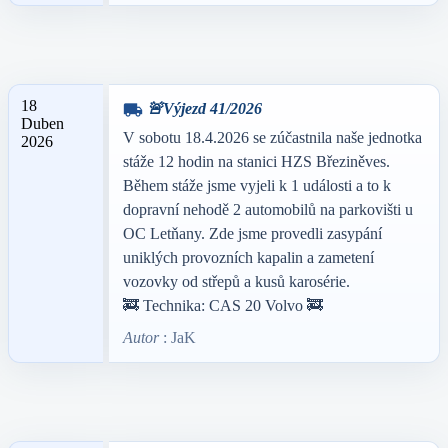
18
🚨Výjezd 41/2026
local_shipping
Duben
V sobotu 18.4.2026 se zúčastnila naše jednotka
2026
stáže 12 hodin na stanici HZS Březiněves.
Během stáže jsme vyjeli k 1 události a to k
dopravní nehodě 2 automobilů na parkovišti u
OC Letňany. Zde jsme provedli zasypání
uniklých provozních kapalin a zametení
vozovky od střepů a kusů karosérie.
🚒 Technika: CAS 20 Volvo 🚒
Autor
: JaK