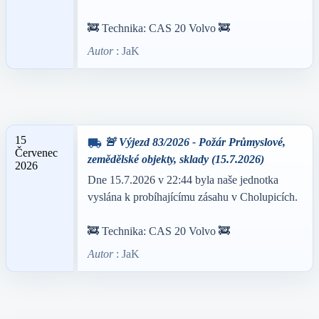
🚒 Technika: CAS 20 Volvo 🚒
Autor
: JaK
15
🚨 Výjezd 83/2026 - Požár Průmyslové,
local_shipping
Červenec
zemědělské objekty, sklady (15.7.2026)
2026
Dne 15.7.2026 v 22:44 byla naše jednotka
vyslána k probíhajícímu zásahu v Cholupicích.
🚒 Technika: CAS 20 Volvo 🚒
Autor
: JaK