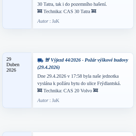
30 Tatra, tak i do pozemního hašení.
🚒 Technika: CAS 30 Tatra 🚒
Autor
: JaK
29
🚨 Výjezd 44/2026 - Požár výškové budovy
local_shipping
Duben
(29.4.2026)
2026
Dne 29.4.2026 v 17:58 byla naše jednotka
vyslána k požáru bytu do ulice Frýdlantská.
🚒 Technika: CAS 20 Volvo 🚒
Autor
: JaK