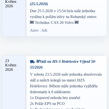
Květen
(25.5.2026)
2026
Dne 25.5.2026 v 15:54 byla naše jednotka
vyslána k požáru trávy na Rohanský ostrov.
🚒 Technika: CAS 20 Volvo 🚒
Autor
: JaK
23
🚨Stáž na HS-3 Holešovice Výjezd 50-
local_shipping
Květen
55/2026
2026
V sobotu 23.5.2026 naše jednotka absolvovala
stáž u našich kolegů na stanici HZS
Holešovice. Během stáže jednotka vyjížděla
dohromady k 6 událostem:
1x Dopravní nehoda bez zranění
2x Požár EPS na PCO