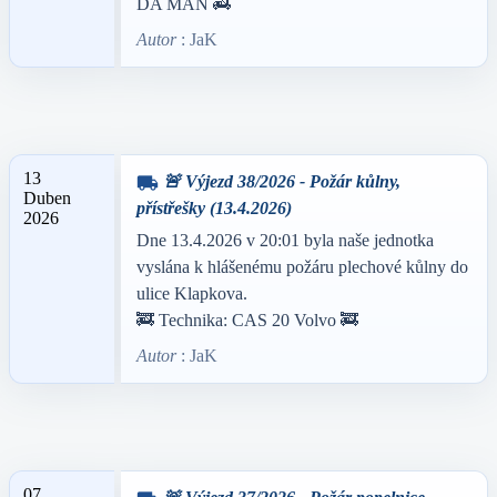
DA MAN 🚒
Autor
: JaK
13
🚨 Výjezd 38/2026 - Požár kůlny,
local_shipping
Duben
přístřešky (13.4.2026)
2026
Dne 13.4.2026 v 20:01 byla naše jednotka
vyslána k hlášenému požáru plechové kůlny do
ulice Klapkova.
🚒 Technika: CAS 20 Volvo 🚒
Autor
: JaK
07