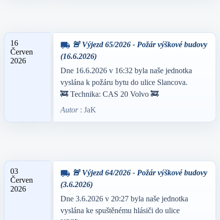
16
🚨 Výjezd 65/2026 - Požár výškové budovy
local_shipping
Červen
(16.6.2026)
2026
Dne 16.6.2026 v 16:32 byla naše jednotka
vyslána k požáru bytu do ulice Slancova.
🚒 Technika: CAS 20 Volvo 🚒
Autor
: JaK
03
🚨 Výjezd 64/2026 - Požár výškové budovy
local_shipping
Červen
(3.6.2026)
2026
Dne 3.6.2026 v 20:27 byla naše jednotka
vyslána ke spuštěnému hlásiči do ulice