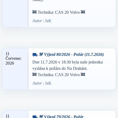
🚒 Technika: CAS 20 Volvo 🚒
Autor
: JaK
11
🚨 Výjezd 80/2026 - Požár (11.7.2026)
local_shipping
Červenec
Dne 11.7.2026 v 18:30 byla naše jednotka
2026
vyslána k požáru do Na Draháni.
🚒 Technika: CAS 20 Volvo 🚒
Autor
: JaK
11
🚨 Výjezd 79/2026 - Požár
local_shipping