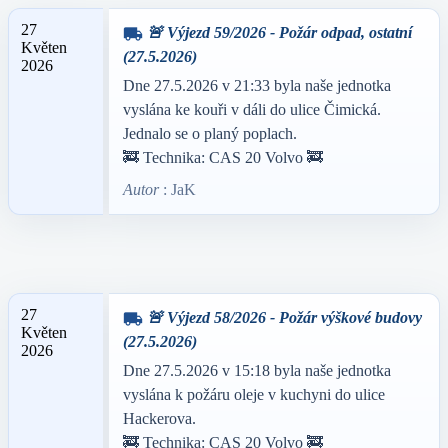
27
🚨 Výjezd 59/2026 - Požár odpad, ostatní
local_shipping
Květen
(27.5.2026)
2026
Dne 27.5.2026 v 21:33 byla naše jednotka
vyslána ke kouři v dáli do ulice Čimická.
Jednalo se o planý poplach.
🚒 Technika: CAS 20 Volvo 🚒
Autor
: JaK
27
🚨 Výjezd 58/2026 - Požár výškové budovy
local_shipping
Květen
(27.5.2026)
2026
Dne 27.5.2026 v 15:18 byla naše jednotka
vyslána k požáru oleje v kuchyni do ulice
Hackerova.
🚒 Technika: CAS 20 Volvo 🚒