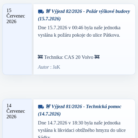
15
🚨 Výjezd 82/2026 - Požár výškové budovy
local_shipping
Červenec
(15.7.2026)
2026
Dne 15.7.2026 v 00:46 byla naše jednotka
vyslána k požáru pokoje do ulice Pátkova.
🚒 Technika: CAS 20 Volvo 🚒
Autor
: JaK
14
🚨 Výjezd 81/2026 - Technická pomoc
local_shipping
Červenec
(14.7.2026)
2026
Dne 14.7.2026 v 18:30 byla naše jednotka
vyslána k likvidaci obtížného hmyzu do ulice
Sádky.