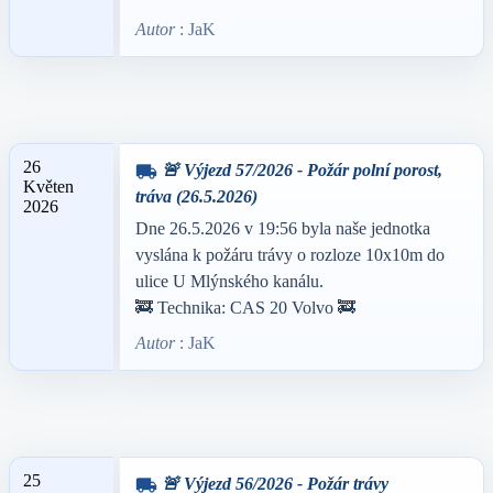
Autor
: JaK
26
🚨 Výjezd 57/2026 - Požár polní porost,
local_shipping
Květen
tráva (26.5.2026)
2026
Dne 26.5.2026 v 19:56 byla naše jednotka
vyslána k požáru trávy o rozloze 10x10m do
ulice U Mlýnského kanálu.
🚒 Technika: CAS 20 Volvo 🚒
Autor
: JaK
25
🚨 Výjezd 56/2026 - Požár trávy
local_shipping