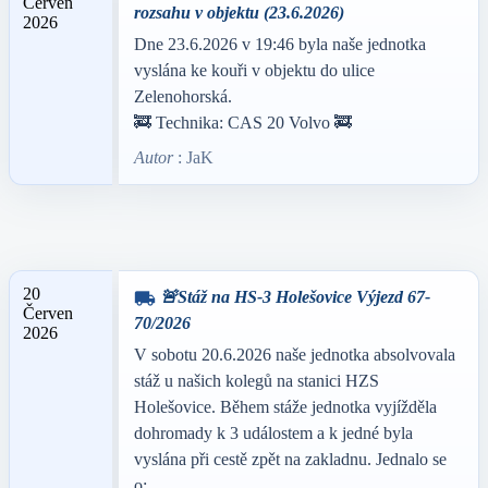
Červen
rozsahu v objektu (23.6.2026)
2026
Dne 23.6.2026 v 19:46 byla naše jednotka
vyslána ke kouři v objektu do ulice
Zelenohorská.
🚒 Technika: CAS 20 Volvo 🚒
Autor
: JaK
20
🚨Stáž na HS-3 Holešovice Výjezd 67-
local_shipping
Červen
70/2026
2026
V sobotu 20.6.2026 naše jednotka absolvovala
stáž u našich kolegů na stanici HZS
Holešovice. Během stáže jednotka vyjížděla
dohromady k 3 událostem a k jedné byla
vyslána při cestě zpět na zakladnu. Jednalo se
o: