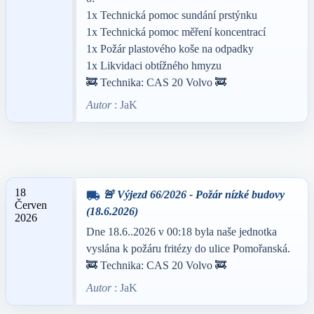
1x Technická pomoc sundání prstýnku
1x Technická pomoc měření koncentrací
1x Požár plastového koše na odpadky
1x Likvidaci obtížného hmyzu
🚒 Technika: CAS 20 Volvo 🚒
Autor
: JaK
18
🚨 Výjezd 66/2026 - Požár nízké budovy
local_shipping
Červen
(18.6.2026)
2026
Dne 18.6..2026 v 00:18 byla naše jednotka
vyslána k požáru fritézy do ulice Pomořanská.
🚒 Technika: CAS 20 Volvo 🚒
Autor
: JaK