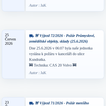
Autor
: JaK
25
🚨 Výjezd 72/2026 - Požár Průmyslové,
local_shipping
Červen
zemědělské objekty, sklady (25.6.2026)
2026
Dne 25.6.2026 v 06:07 byla naše jednotka
vyslána k požáru v kanceláři do ulice
Kundratka.
🚒 Technika: CAS 20 Volvo 🚒
Autor
: JaK
23
🚨 Výjezd 71/2026 - Požár menšího
local_shipping