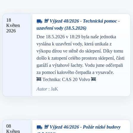
18
🚨 Výjezd 48/2026 - Technická pomoc -
local_shipping
Květen
uzavření vody (18.5.2026)
2026
Dne 18.5.2026 v 18:29 byla naše jednotka
vyslána k uzavření vody, která unikala z
výkopu dírou ve stěně do sklepení. Díky tomu
došlo k zatopení celého prostoru sklepení, části
garáží a výtahové šachty. Vodu jsme odčerpali
za pomocí kalového čerpadla a vysavače.
🚒 Technika: CAS 20 Volvo 🚒
Autor
: JaK
08
🚨 Výjezd 46/2026 - Požár nízké budovy
local_shipping
Květen