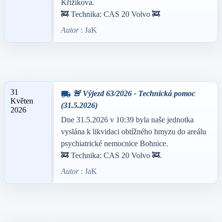
Křižíkova.
🚒 Technika: CAS 20 Volvo 🚒
Autor
: JaK
31
🚨 Výjezd 63/2026 - Technická pomoc
local_shipping
Květen
(31.5.2026)
2026
Dne 31.5.2026 v 10:39 byla naše jednotka
vyslána k likvidaci obtížného hmyzu do areálu
psychiatrické nemocnice Bohnice.
🚒 Technika: CAS 20 Volvo 🚒.
Autor
: JaK