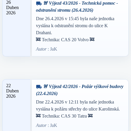
26
🚨 Výjezd 43/2026 - Technická pomoc -
local_shipping
Duben
odstranění stromu (26.4.2026)
2026
Dne 26.4.2026 v 15:45 byla naše jednotka
vyslána k odstranění stromu do ulice K
Drahani.
🚒 Technika: CAS 20 Volvo 🚒
Autor
: JaK
22
🚨 Výjezd 42/2026 - Požár výškové budovy
local_shipping
Duben
(22.4.2026)
2026
Dne 22.4.2026 v 12:11 byla naše jednotka
vyslána k požáru střechy do ulice Karolinská.
🚒 Technika: CAS 30 Tatra 🚒
Autor
: JaK