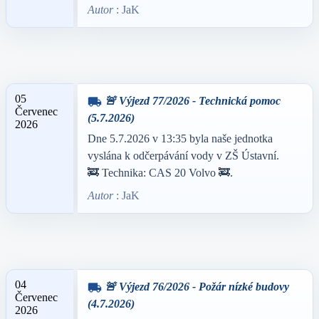
Autor
: JaK
05
🚨 Výjezd 77/2026 - Technická pomoc
local_shipping
Červenec
(5.7.2026)
2026
Dne 5.7.2026 v 13:35 byla naše jednotka
vyslána k odčerpávání vody v ZŠ Ústavní.
🚒 Technika: CAS 20 Volvo 🚒.
Autor
: JaK
04
🚨 Výjezd 76/2026 - Požár nízké budovy
local_shipping
Červenec
(4.7.2026)
2026