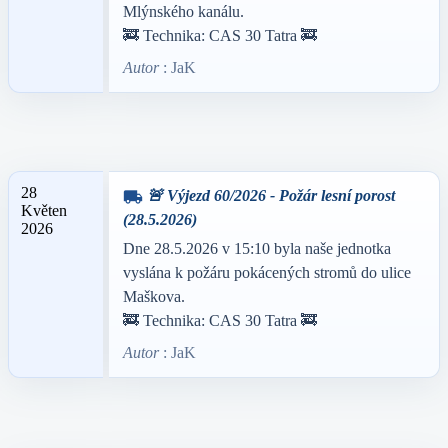
Mlýnského kanálu.
🚒 Technika: CAS 30 Tatra 🚒
Autor
: JaK
28
🚨 Výjezd 60/2026 - Požár lesní porost
local_shipping
Květen
(28.5.2026)
2026
Dne 28.5.2026 v 15:10 byla naše jednotka
vyslána k požáru pokácených stromů do ulice
Maškova.
🚒 Technika: CAS 30 Tatra 🚒
Autor
: JaK