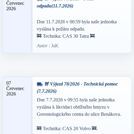
Červenec
odpadu(11.7.2026)
2026
Dne 11.7.2026 v 00:59 byla naše jednotka
vyslána k požáru odpadu.
🚒 Technika: CAS 30 Tatra 🚒
Autor
: JaK
07
🚨 Výjezd 78/2026 - Technická pomoc
local_shipping
Červenec
(7.7.2026)
2026
Dne 7.7.2026 v 09:55 byla naše jednotka
vyslána k likvidaci obtížného hmyzu v
Gerontologického centra do ulice Benákova.
🚒 Technika: CAS 20 Volvo 🚒.