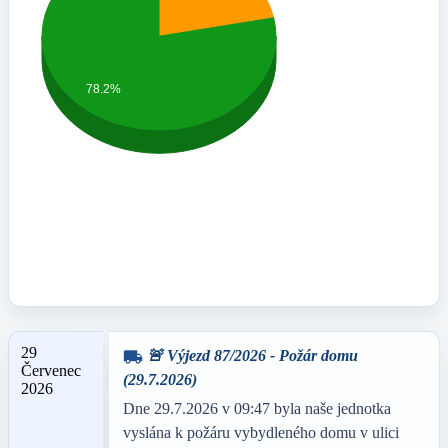
78.2%
29
🚨 Výjezd 87/2026 - Požár domu
local_shipping
Červenec
(29.7.2026)
2026
Dne 29.7.2026 v 09:47 byla naše jednotka
vyslána k požáru vybydleného domu v ulici