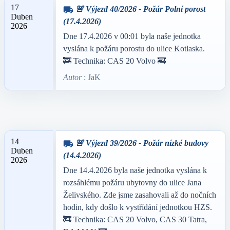
17
🚨 Výjezd 40/2026 - Požár Polní porost
local_shipping
Duben
(17.4.2026)
2026
Dne 17.4.2026 v 00:01 byla naše jednotka
vyslána k požáru porostu do ulice Kotlaska.
🚒 Technika: CAS 20 Volvo 🚒
Autor
: JaK
14
🚨 Výjezd 39/2026 - Požár nízké budovy
local_shipping
Duben
(14.4.2026)
2026
Dne 14.4.2026 byla naše jednotka vyslána k
rozsáhlému požáru ubytovny do ulice Jana
Želivského. Zde jsme zasahovali až do nočních
hodin, kdy došlo k vystřídání jednotkou HZS.
🚒 Technika: CAS 20 Volvo, CAS 30 Tatra,