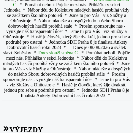
C
* Pomáhat nebolí. Pojďte mezi nás. Přihláška v sekci
Jednotka * Nábor děti do Kolektivu mladých hasičů probíhá vždy
se začátkem školního pololetí * Jsme tu pro Vás - viz Služby a
Ohňostroje * Nábor mládeže a dospělých do našeho Sboru
dobrovolných hasičů probíhá stále * Prosím sponzorujte nás -
využijte náš transparentní účet * Jsme tu pro Vás - viz Služby a
Ohňostroje * Hasič je člověk, který žije dvakrát, jednou pro sebe a
podruhé pro ostatní * Jednotka SDH Praha 8 je finalista Ankety
Dobrovolní hasiči roku 2023 * Dnes je 08.08.2026 a svátek
slaví Soběslav *
Dnes slouží směna C
* Pomáhat nebolí. Pojďte
mezi nás. Přihláška v sekci Jednotka * Nábor děti do Kolektivu
mladých hasičů probíhá vždy se začátkem školního pololetí * Jsme
tu pro Vás - viz Služby a Ohňostroje * Nábor mládeže a dospělých
do našeho Sboru dobrovolných hasičů probíhá stále * Prosím
sponzorujte nás - využijte náš transparentní účet * Jsme tu pro Vás
- viz Služby a Ohňostroje * Hasič je člověk, který žije dvakrát,
jednou pro sebe a podruhé pro ostatní * Jednotka SDH Praha 8 je
finalista Ankety Dobrovolní hasiči roku 2023 *
double_arrow
VÝJEZDY