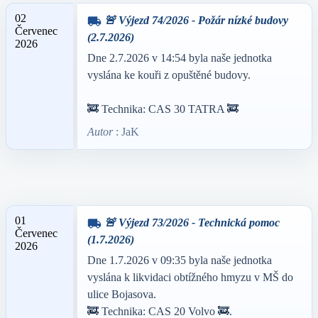
02
🚨 Výjezd 74/2026 - Požár nízké budovy
local_shipping
Červenec
(2.7.2026)
2026
Dne 2.7.2026 v 14:54 byla naše jednotka
vyslána ke kouři z opuštěné budovy.
🚒 Technika: CAS 30 TATRA 🚒
Autor
: JaK
01
🚨 Výjezd 73/2026 - Technická pomoc
local_shipping
Červenec
(1.7.2026)
2026
Dne 1.7.2026 v 09:35 byla naše jednotka
vyslána k likvidaci obtížného hmyzu v MŠ do
ulice Bojasova.
🚒 Technika: CAS 20 Volvo 🚒.