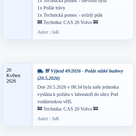
1x Technická pomoc - otevření bytu
1x Požár trávy
1x Technická pomoc - uvízlý pták
🚒 Technika: CAS 20 Volvo 🚒
Autor
: JaK
20
🚨 Výjezd 49/2026 - Požár nízké budovy
local_shipping
Květen
(20.5.2026)
2026
Dne 20.5.2026 v 08:34 byla naše jednotka
vyslána k požáru v laboratoři do ulice Pod
vodárenskou věží.
🚒 Technika: CAS 20 Volvo 🚒
Autor
: JaK