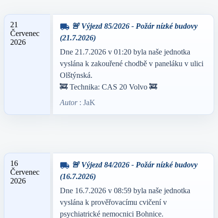
21
🚨 Výjezd 85/2026 - Požár nízké budovy
local_shipping
Červenec
(21.7.2026)
2026
Dne 21.7.2026 v 01:20 byla naše jednotka
vyslána k zakouřené chodbě v paneláku v ulici
Olštýnská.
🚒 Technika: CAS 20 Volvo 🚒
Autor
: JaK
16
🚨 Výjezd 84/2026 - Požár nízké budovy
local_shipping
Červenec
(16.7.2026)
2026
Dne 16.7.2026 v 08:59 byla naše jednotka
vyslána k prověřovacímu cvičení v
psychiatrické nemocnici Bohnice.