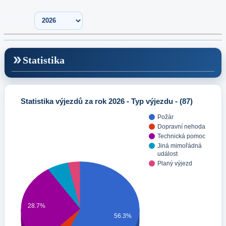
pro rok :
double_arrow
Statistika
Statistika výjezdů za rok 2026 - Typ výjezdu - (87)
Požár
Dopravní nehoda
Technická pomoc
Jiná mimořádná
událost
Planý výjezd
28.7%
56.3%