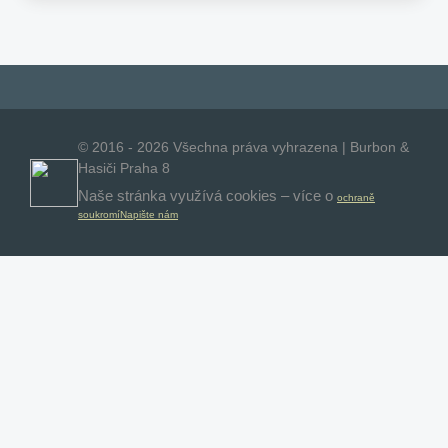
© 2016 - 2026 Všechna práva vyhrazena | Burbon &
Hasiči Praha 8
Naše stránka využívá cookies – více o
ochraně
soukromí
Napište nám