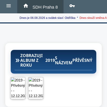
menu
home
vpn_key
SDH Praha 8
Dnes je 06.08.2026 a svátek slaví Oldřiška *
Dnes slouží směna A
ZOBRAZUJI
S
double_arrow
ALBUM Z
2019
PŘÍVĚSNÝ
NÁZVEM
ROKU